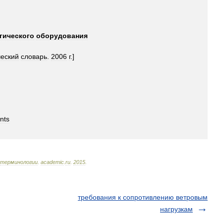
гического
оборудования
ческий
словарь
.
2006
г
.]
nts
терминологии
.
academic
.
ru
.
2015
.
требования к сопротивлению ветровым
нагрузкам