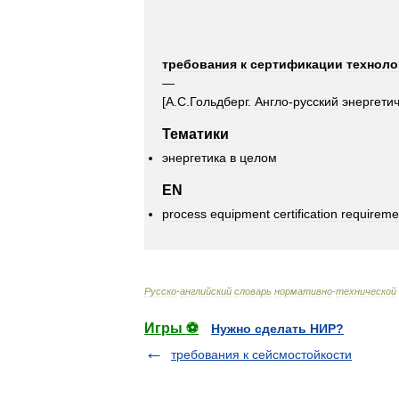
требования
к
сертификации
техноло
—
[
А
.
С
.
Гольдберг
.
Англо
-
русский
энергети
Тематики
энергетика
в
целом
EN
process
equipment
certification
requireme
Русско
-
английский
словарь
нормативно
-
технической
Игры ⚽
Нужно сделать НИР?
требования к сейсмостойкости