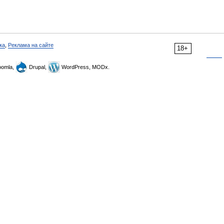
ка
,
Реклама на сайте
18+
omla,
Drupal,
WordPress, MODx.