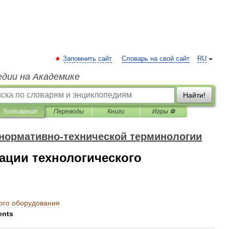
Запомнить сайт
Словарь на свой сайт
RU
едии на Академике
Найти!
Толкования
Переводы
Книги
Игры ⚽
 нормативно-технической терминологии
ации технологического
ого
оборудования
ents